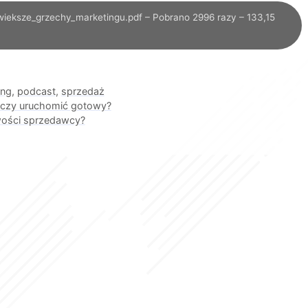
wieksze_grzechy_marketingu.pdf – Pobrano 2996 razy – 133,15
ing
,
podcast
,
sprzedaż
”, czy uruchomić gotowy?
wości sprzedawcy?