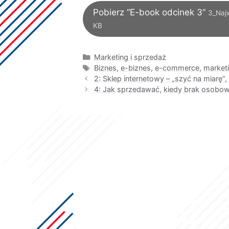
Pobierz “E-book odcinek 3”
3_Naj
KB
Kategorie
Marketing i sprzedaż
Tagi
Biznes
,
e-biznes
,
e-commerce
,
market
2: Sklep internetowy – „szyć na miarę
4: Jak sprzedawać, kiedy brak osobo