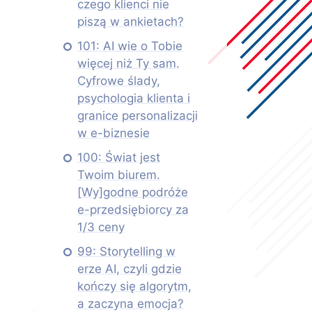
czego klienci nie
piszą w ankietach?
101: AI wie o Tobie
więcej niż Ty sam.
Cyfrowe ślady,
psychologia klienta i
granice personalizacji
w e-biznesie
100: Świat jest
Twoim biurem.
[Wy]godne podróże
e-przedsiębiorcy za
1/3 ceny
99: Storytelling w
erze AI, czyli gdzie
kończy się algorytm,
a zaczyna emocja?