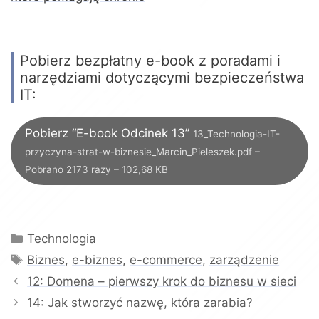
Pobierz bezpłatny e-book z poradami i
narzędziami dotyczącymi bezpieczeństwa
IT:
Pobierz “E-book Odcinek 13”
13_Technologia-IT-
przyczyna-strat-w-biznesie_Marcin_Pieleszek.pdf –
Pobrano 2173 razy – 102,68 KB
Kategorie
Technologia
Tagi
Biznes
,
e-biznes
,
e-commerce
,
zarządzenie
12: Domena – pierwszy krok do biznesu w sieci
14: Jak stworzyć nazwę, która zarabia?