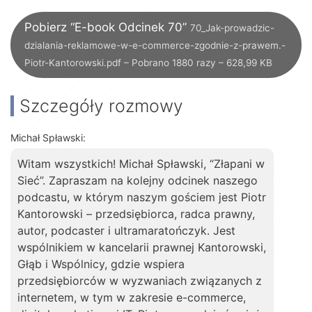
Pobierz “E-book Odcinek 70”
70_Jak-prowadzic-
dzialania-reklamowe-w-e-commerce-zgodnie-z-prawem.-
Piotr-Kantorowski.pdf – Pobrano 1880 razy – 628,99 KB
Szczegóły rozmowy
Michał Spławski:
Witam wszystkich! Michał Spławski, “Złapani w
Sieć”. Zapraszam na kolejny odcinek naszego
podcastu, w którym naszym gościem jest Piotr
Kantorowski – przedsiębiorca, radca prawny,
autor, podcaster i ultramaratończyk. Jest
wspólnikiem w kancelarii prawnej Kantorowski,
Głąb i Wspólnicy, gdzie wspiera
przedsiębiorców w wyzwaniach związanych z
internetem, w tym w zakresie e-commerce,