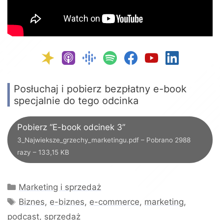
Posłuchaj i pobierz bezpłatny e-book
specjalnie do tego odcinka
Pobierz “E-book odcinek 3”
3_Najwieksze_grzechy_marketingu.pdf – Pobrano 2988
razy – 133,15 KB
Kategorie
Marketing i sprzedaż
Tagi
Biznes
,
e-biznes
,
e-commerce
,
marketing
,
podcast
,
sprzedaż