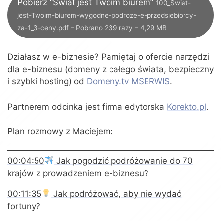
Pobierz “Świat jest Twoim biurem”
100_Swiat-
jest-Twoim-biurem-wygodne-podroze-e-przedsiebiorcy-
za-1_3-ceny.pdf – Pobrano 239 razy – 4,29 MB
Działasz w e-biznesie? Pamiętaj o ofercie narzędzi
dla e-biznesu (domeny z całego świata, bezpieczny
i szybki hosting) od
Domeny.tv
MSERWIS
.
Partnerem odcinka jest firma edytorska
Korekto.pl
.
Plan rozmowy z Maciejem:
00:04:50
Jak pogodzić podróżowanie do 70
krajów z prowadzeniem e-biznesu?
00:11:35
Jak podróżować, aby nie wydać
fortuny?