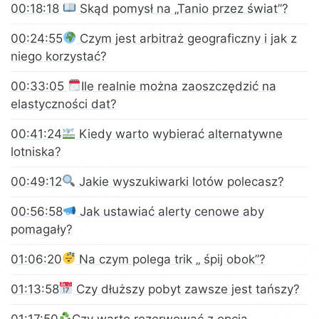
00:18:18
Skąd pomysł na „Tanio przez świat”?
00:24:55
Czym jest arbitraż geograficzny i jak z
niego korzystać?
00:33:05
Ile realnie można zaoszczędzić na
elastyczności dat?
00:41:24
Kiedy warto wybierać alternatywne
lotniska?
00:49:12
Jakie wyszukiwarki lotów polecasz?
00:56:58
Jak ustawiać alerty cenowe aby
pomagały?
01:06:20
Na czym polega trik „ śpij obok”?
01:13:58
Czy dłuższy pobyt zawsze jest tańszy?
01:17:50
Czy warto rezerwować z opcją