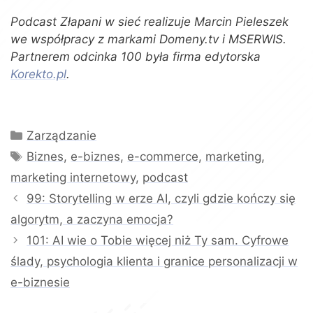
Podcast Złapani w sieć realizuje Marcin Pieleszek
we współpracy z markami Domeny.tv i MSERWIS.
Partnerem odcinka 100 była firma edytorska
Korekto.pl
.
Kategorie
Zarządzanie
Tagi
Biznes
,
e-biznes
,
e-commerce
,
marketing
,
marketing internetowy
,
podcast
99: Storytelling w erze AI, czyli gdzie kończy się
algorytm, a zaczyna emocja?
101: AI wie o Tobie więcej niż Ty sam. Cyfrowe
ślady, psychologia klienta i granice personalizacji w
e-biznesie