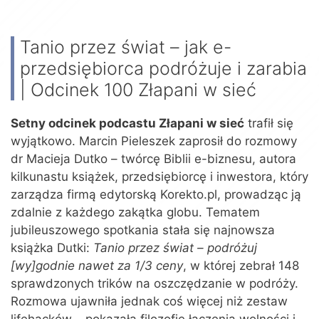
Tanio przez świat – jak e-
przedsiębiorca podróżuje i zarabia
| Odcinek 100 Złapani w sieć
Setny odcinek podcastu Złapani w sieć
trafił się
wyjątkowo. Marcin Pieleszek zaprosił do rozmowy
dr Macieja Dutko – twórcę Biblii e-biznesu, autora
kilkunastu książek, przedsiębiorcę i inwestora, który
zarządza firmą edytorską Korekto.pl, prowadząc ją
zdalnie z każdego zakątka globu. Tematem
jubileuszowego spotkania stała się najnowsza
książka Dutki:
Tanio przez świat – podróżuj
[wy]godnie nawet za 1/3 ceny
, w której zebrał 148
sprawdzonych trików na oszczędzanie w podróży.
Rozmowa ujawniła jednak coś więcej niż zestaw
lifehacków – pokazała filozofię łączenia wolności i