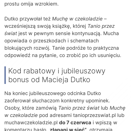
prostu omija wzrokiem.
Dutko przywołał też
Muchę w czekoladzie
–
wcześniejszą swoją książkę, której
Tanio przez
świat
jest w pewnym sensie kontynuacją. Mucha
opowiada o przeszkodach i schematach
blokujących rozwój. Tanie podróże to praktyczna
odpowiedź na pytanie, co zrobić po ich usunięciu.
Kod rabatowy i jubileuszowy
bonus od Macieja Dutko
Na koniec jubileuszowego odcinka Dutko
zaoferował słuchaczom konkretny upominek.
Osoby, które zamówią
Tanio przez świat
lub
Muchę
w czekoladzie
pod adresami tanioprzezswiat.pl lub
muchawczekoladzie.pl
do 7 czerwca
i wpiszą w
komentarzu hasło
„złapani w sieć”
, otrzymają