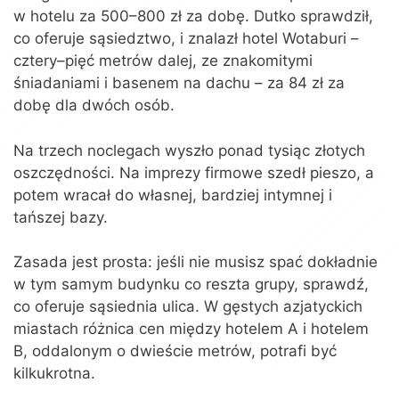
w hotelu za 500–800 zł za dobę. Dutko sprawdził,
co oferuje sąsiedztwo, i znalazł hotel Wotaburi –
cztery–pięć metrów dalej, ze znakomitymi
śniadaniami i basenem na dachu – za 84 zł za
dobę dla dwóch osób.
Na trzech noclegach wyszło ponad tysiąc złotych
oszczędności. Na imprezy firmowe szedł pieszo, a
potem wracał do własnej, bardziej intymnej i
tańszej bazy.
Zasada jest prosta: jeśli nie musisz spać dokładnie
w tym samym budynku co reszta grupy, sprawdź,
co oferuje sąsiednia ulica. W gęstych azjatyckich
miastach różnica cen między hotelem A i hotelem
B, oddalonym o dwieście metrów, potrafi być
kilkukrotna.