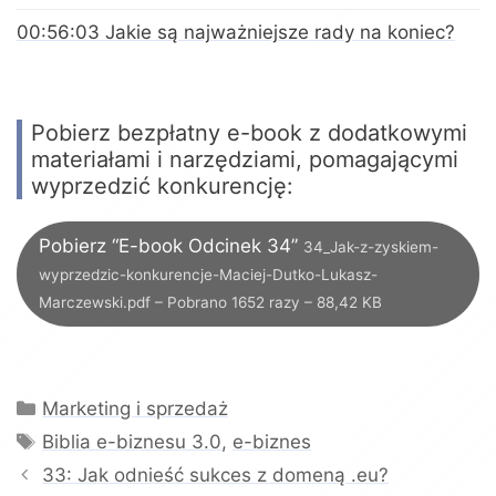
00:56:03 Jakie są najważniejsze rady na koniec?
Pobierz bezpłatny e-book z dodatkowymi
materiałami i narzędziami, pomagającymi
wyprzedzić konkurencję:
Pobierz “E-book Odcinek 34”
34_Jak-z-zyskiem-
wyprzedzic-konkurencje-Maciej-Dutko-Lukasz-
Marczewski.pdf – Pobrano 1652 razy – 88,42 KB
Kategorie
Marketing i sprzedaż
Tagi
Biblia e-biznesu 3.0
,
e-biznes
33: Jak odnieść sukces z domeną .eu?