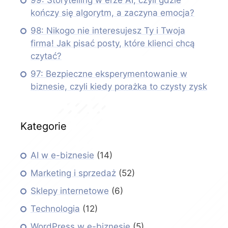
99: Storytelling w erze AI, czyli gdzie
kończy się algorytm, a zaczyna emocja?
98: Nikogo nie interesujesz Ty i Twoja
firma! Jak pisać posty, które klienci chcą
czytać?
97: Bezpieczne eksperymentowanie w
biznesie, czyli kiedy porażka to czysty zysk
Kategorie
AI w e-biznesie
(14)
Marketing i sprzedaż
(52)
Sklepy internetowe
(6)
Technologia
(12)
WordPress w e-biznesie
(5)