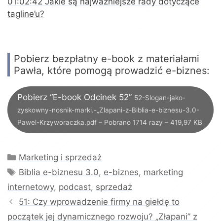
01:02:42 Jakie są najważniejsze rady dotyczące
tagline’u?
Pobierz bezpłatny e-book z materiałami
Pawła, które pomogą prowadzić e-biznes:
Pobierz “E-book Odcinek 52”
52-Slogan-jako-
zyskowny-nosnik-marki.-„Zlapani-z-Biblia-e-biznesu-3.0-
Pawel-Krzyworaczka.pdf – Pobrano 1714 razy – 419,97 KB
Kategorie
Marketing i sprzedaż
Tagi
Biblia e-biznesu 3.0
,
e-biznes
,
marketing
internetowy
,
podcast
,
sprzedaż
51: Czy wprowadzenie firmy na giełdę to
początek jej dynamicznego rozwoju? „Złapani” z