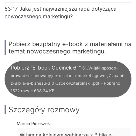
53:17 Jaka jest najważniejsza rada dotycząca
nowoczesnego marketingu?
Pobierz bezpłatny e-book z materiałami na
temat nowoczesnego marketingu.
Pobierz “E-book Odcinek 61”
61_W-jaki-sposob-
prowadzic-innowacyjne-dzialania-marketingowe-„Zlapani-
z-Biblia-e-biznesu-3.0-Jacek-Kotarbinski..pdf – Pobrano
1522 razy – 638,24 KB
Szczegóły rozmowy
Marcin Pieleszek
Witam na kolejnym webinarze z Biblią e-