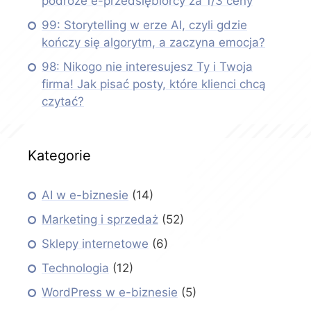
podróże e-przedsiębiorcy za 1/3 ceny
99: Storytelling w erze AI, czyli gdzie
kończy się algorytm, a zaczyna emocja?
98: Nikogo nie interesujesz Ty i Twoja
firma! Jak pisać posty, które klienci chcą
czytać?
Kategorie
AI w e-biznesie
(14)
Marketing i sprzedaż
(52)
Sklepy internetowe
(6)
Technologia
(12)
WordPress w e-biznesie
(5)