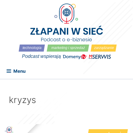
Przejdź
do
treści
Menu
kryzys