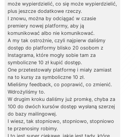
może wypierdzielić, co się może wypierdzielić,
plus jeszcze dodatkowe rzeczy.
I znowu, można by odciągać w czasie
premiery nowej platformy, aby ją
komunikować albo nie komunikować.
A my tak ostrożnie, czyli najpierw daliśmy
dostęp do platformy blisko 20 osobom z
Instagrama, które mogły sobie tam za
symboliczne 10 zł kupić dostęp.
One przetestowały platformę i miały zamiast
na to kursy za symboliczne 10 zł.
Mieliśmy feedback, co poprawić, co zmienić.
Wdrożyliśmy to.
W drugim kroku daliśmy już promkę, chyba za
100 do dwóch kursów dostęp wysłaną szerzej
do bazy mailingowej.
I wiesz, tak stopniowo, stopniowo, stopniowo
te przenosiny robimy.
I to jest super ciekawe, jakie jest tady, które