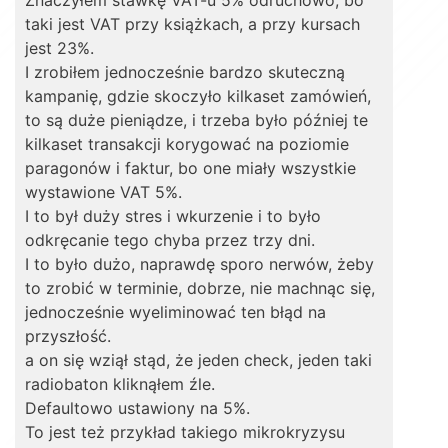
Znaczyłem stawkę VAT-u 5% odruchowo, bo
taki jest VAT przy książkach, a przy kursach
jest 23%.
I zrobiłem jednocześnie bardzo skuteczną
kampanię, gdzie skoczyło kilkaset zamówień,
to są duże pieniądze, i trzeba było później te
kilkaset transakcji korygować na poziomie
paragonów i faktur, bo one miały wszystkie
wystawione VAT 5%.
I to był duży stres i wkurzenie i to było
odkręcanie tego chyba przez trzy dni.
I to było dużo, naprawdę sporo nerwów, żeby
to zrobić w terminie, dobrze, nie machnąc się,
jednocześnie wyeliminować ten błąd na
przyszłość.
a on się wziął stąd, że jeden check, jeden taki
radiobaton kliknąłem źle.
Defaultowo ustawiony na 5%.
To jest też przykład takiego mikrokryzysu