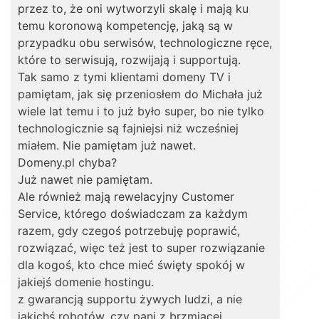
przez to, że oni wytworzyli skalę i mają ku
temu koronową kompetencję, jaką są w
przypadku obu serwisów, technologiczne ręce,
które to serwisują, rozwijają i supportują.
Tak samo z tymi klientami domeny TV i
pamiętam, jak się przeniosłem do Michała już
wiele lat temu i to już było super, bo nie tylko
technologicznie są fajniejsi niż wcześniej
miałem. Nie pamiętam już nawet.
Domeny.pl chyba?
Już nawet nie pamiętam.
Ale również mają rewelacyjny Customer
Service, którego doświadczam za każdym
razem, gdy czegoś potrzebuję poprawić,
rozwiązać, więc też jest to super rozwiązanie
dla kogoś, kto chce mieć święty spokój w
jakiejś domenie hostingu.
z gwarancją supportu żywych ludzi, a nie
jakichś robotów, czy pani z brzmiącej