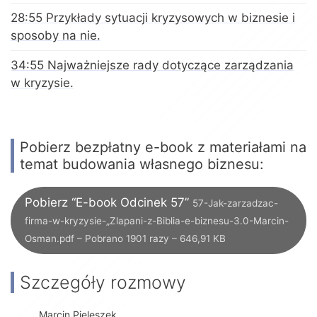
28:55 Przykłady sytuacji kryzysowych w biznesie i
sposoby na nie.
34:55 Najważniejsze rady dotyczące zarządzania
w kryzysie.
Pobierz bezpłatny e-book z materiałami na
temat budowania własnego biznesu:
Pobierz “E-book Odcinek 57”
57-Jak-zarzadzac-
firma-w-kryzysie-„Zlapani-z-Biblia-e-biznesu-3.0-Marcin-
Osman.pdf – Pobrano 1901 razy – 646,91 KB
Szczegóły rozmowy
Marcin Pieleszek