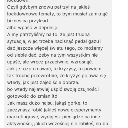
lockdown.
Czyli gdybym znowu patrzył na jakieś
lockdownowe tematy, to bym musiał zamknąć
biznes na przykład.
albo wpaść w depresję.
A my patrzyliśmy na to, że jest trudna
sytuacja, więc trzeba nacisnąć pedał gazu i
dać jeszcze więcej światu tego, co możemy
od siebie dać, żeby na tym wszystkim nie
upaść, ale wręcz przeciwnie, wzrosnąć.
Jak je rozpoznawać, te kryzysy, to powiem
tak trochę przewrotnie, że kryzys pojawia się
wtedy, jak jest zajebiście dobrze.
bo wtedy najłatwiej uśpić swoją czujność i
gotowość do zmian itd.
Jak masz dużo hajsu, jakąś górkę, to
zaczynasz robić jakieś nowe eksperymenty
marketingowe, wydajesz pieniądze na inne
aktywności, jakich wcześniej nie robiłeś, no bo