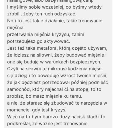
mailingowe, albo bazę mailingową całą.
I myślimy sobie wcześniej, co byśmy wtedy
zrobili, żeby ten ruch odzyskać.
No i to jest takie działanie, takie trenowanie
mięśnia.
przetrwania mięśnia kryzysu, zanim
potrzebujesz go aktywować.
Jest też taka metafora, którą często używam,
że idziesz na siłowni, żeby budować mięśnie i
one się budują w warunkach bezpiecznych.
Czyli na siłowni te mikrouszkodzenia mięśni
się dzieją i to powoduje wzrost twoich mięśni,
że jak będziesz potrzebował później podnieść
samochód, który najechał ci na stopę, to to
zrobisz, bo masz mięśnie ku temu.
a nie, że starasz się zbudować te narzędzia w
momencie, gdy jest kryzys.
Więc na to bym bardzo duży nacisk kładł i to
podkreślał, że ważne jest trenowanie.