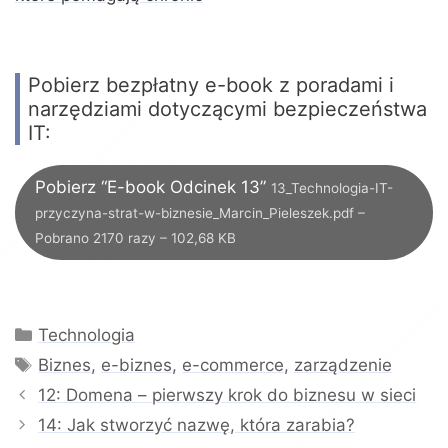
Pobierz bezpłatny e-book z poradami i
narzędziami dotyczącymi bezpieczeństwa
IT:
Pobierz “E-book Odcinek 13”
13_Technologia-IT-
przyczyna-strat-w-biznesie_Marcin_Pieleszek.pdf –
Pobrano 2170 razy – 102,68 KB
Kategorie
Technologia
Tagi
Biznes
,
e-biznes
,
e-commerce
,
zarządzenie
12: Domena – pierwszy krok do biznesu w sieci
14: Jak stworzyć nazwę, która zarabia?