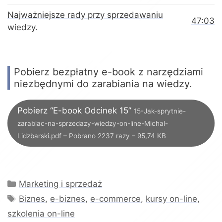
Najważniejsze rady przy sprzedawaniu
47:03
wiedzy.
Pobierz bezpłatny e-book z narzędziami
niezbędnymi do zarabiania na wiedzy.
Pobierz “E-book Odcinek 15”
15-Jak-sprytnie-
zarabiac-na-sprzedazy-wiedzy-on-line-Michal-
Lidzbarski.pdf – Pobrano 2237 razy – 95,74 KB
Kategorie
Marketing i sprzedaż
Tagi
Biznes
,
e-biznes
,
e-commerce
,
kursy on-line
,
szkolenia on-line