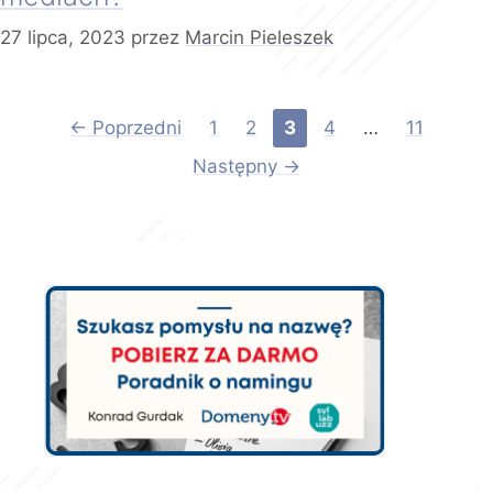
27 lipca, 2023
przez
Marcin Pieleszek
Strona
Strona
Strona
Strona
Strona
←
Poprzedni
1
2
3
4
…
11
Następny
→