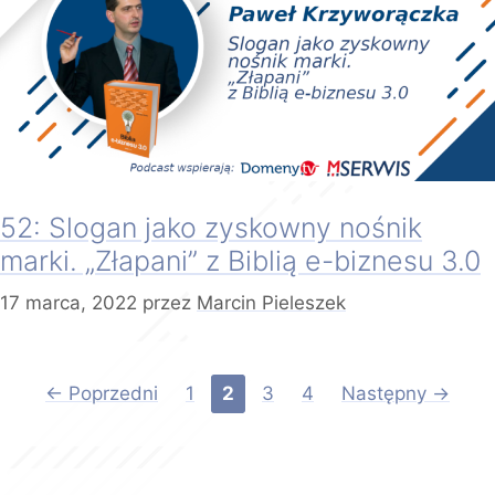
52: Slogan jako zyskowny nośnik
marki. „Złapani” z Biblią e-biznesu 3.0
17 marca, 2022
przez
Marcin Pieleszek
Strona
Strona
Strona
Strona
←
Poprzedni
1
2
3
4
Następny
→